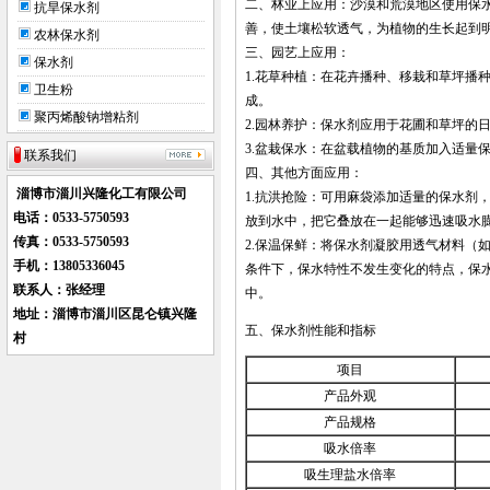
二、林业上应用：沙漠和荒漠地区使用保
抗旱保水剂
善，使土壤松软透气，为植物的生长起到
农林保水剂
三、园艺上应用：
保水剂
1.花草种植：在花卉播种、移栽和草坪播
卫生粉
成。
聚丙烯酸钠增粘剂
2.园林养护：保水剂应用于花圃和草坪的
3.盆栽保水：在盆载植物的基质加入适量
联系我们
四、其他方面应用：
淄博市淄川兴隆化工有限公司
1.抗洪抢险：可用麻袋添加适量的保水剂
电话：0533-
5750593
放到水中，把它叠放在一起能够迅速吸水
传真：0533-5750593
2.保温保鲜：将保水剂凝胶用透气材料（
手机：
13805336045
条件下，保水特性不发生变化的特点，保
联系人：张经理
中。
地址：淄博市淄川区昆仑镇兴隆
五、保水剂性能和指标
村
项目
产品外观
产品规格
吸水倍率
吸生理盐水倍率