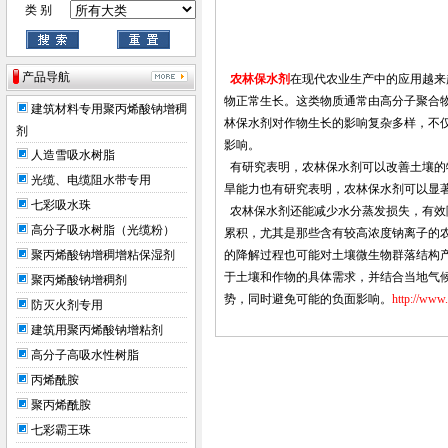
类 别
产品导航
农林保水剂
在现代农业生产中的应用越来
物正常生长。这类物质通常由高分子聚合
建筑材料专用聚丙烯酸钠增稠
林保水剂对作物生长的影响复杂多样，不
剂
影响。
人造雪吸水树脂
有研究表明，农林保水剂可以改善土壤的
光缆、电缆阻水带专用
旱能力也有研究表明，农林保水剂可以显著
七彩吸水珠
农林保水剂还能减少水分蒸发损失，有效
高分子吸水树脂（光缆粉）
累积，尤其是那些含有较高浓度钠离子的
聚丙烯酸钠增稠增粘保湿剂
的降解过程也可能对土壤微生物群落结构
于土壤和作物的具体需求，并结合当地气
聚丙烯酸钠增稠剂
势，同时避免可能的负面影响。
http://www
防灭火剂专用
建筑用聚丙烯酸钠增粘剂
高分子高吸水性树脂
丙烯酰胺
聚丙烯酰胺
七彩霸王珠