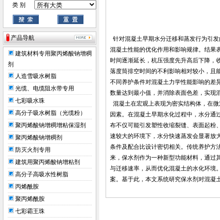
类 别
产品导航
针对混凝土早期水分迁移和蒸发行为引发
混凝土性能的优化作用和影响规律。结果
建筑材料专用聚丙烯酸钠增稠
时间逐渐延长，杭压强度先升高后下降，收
剂
落度筒排空时间的不利影响相对较小，且能够
人造雪吸水树脂
不同养护条件对混凝土力学性能影响的差异
光缆、电缆阻水带专用
数量达到最小值，并消除表面色差，实现
七彩吸水珠
混凝土在宏观上表现为密实结构体，在微
高分子吸水树脂（光缆粉）
因素。在混凝土早期水化过程中，水分通
聚丙烯酸钠增稠增粘保湿剂
布不仅可能引发塑性收缩裂缝、表面起粉
速较大的环境下，水分快速蒸发会显著放
聚丙烯酸钠增稠剂
条件及配合比设计密切相关。传统养护方
防灭火剂专用
来，保水剂作为一种新型功能材料，通过
建筑用聚丙烯酸钠增粘剂
与迁移速率，从而优化混凝土的水化环境
高分子高吸水性树脂
案。基于此，本文系统研究保水剂对混凝
丙烯酰胺
聚丙烯酰胺
七彩霸王珠